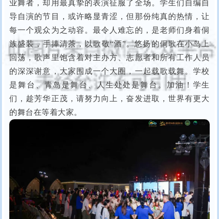
业舞者，却用最真挚的表演征服了全场。学生们自编自
导自演的节目，或许略显青涩，但那份纯真的热情，让
每一个观众为之动容。最令人难忘的，是老师们身着侗
族盛装，手捧清茶，以歌敬“酒”。悠扬的侗歌在小岛上
回荡，歌声里饱含着对主办方、志愿者和所有工作人员
的深深谢意，大家围成一个大圈，一起载歌载舞。学校
是舞台、青岛是舞台、人生处处是舞台。加油！学生
们，趁芳华正茂，请努力向上，奋发进取，世界有更大
的舞台在等着大家。